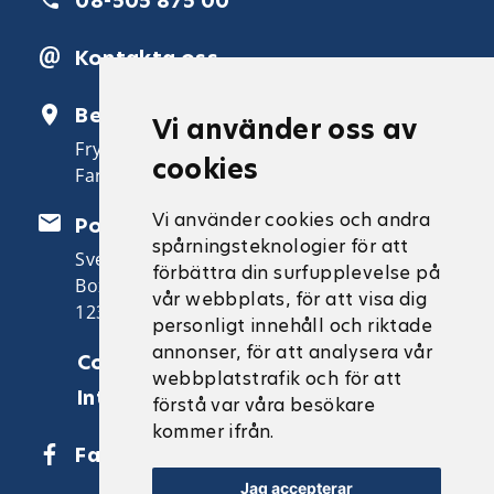
08-505 875 00
Kontakta oss
Besöksadress
Vi använder oss av
Fryksdalsbacken 20
cookies
Farsta
Vi använder cookies och andra
Postadress
spårningsteknologier för att
Svenska Brukshundklubben
förbättra din surfupplevelse på
Box 4
vår webbplats, för att visa dig
123 21 Farsta
personligt innehåll och riktade
annonser, för att analysera vår
Cookies
webbplatstrafik och för att
Integritetspolicy
förstå var våra besökare
kommer ifrån.
Facebook
Jag accepterar