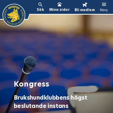
Sök
Mina sidor
Bli medlem
Meny
Kongress
Brukshundklubbens högst
beslutande instans